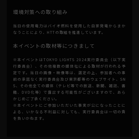
環境対策への取り組み
当日の使用電力はバイオ燃料を使用した自家発電からまか
なうことにより、HTTの取組を推進しています。
本イベントの取材等につきまして
※本イベントはTOKYO LIGHTS 2024実行委員会（以下実
行委員会）、その他複数の媒体社による取材が行われる予
定です。当日の画像・映像等は、選定の上、参加者への事
前の承諾なく実行委員会及び東京都等のウェブサイト、SN
S、その他全ての媒体（テレビ等での放送、新聞、雑誌、書
籍、DVD化等）で露出する可能性がございますので、あら
かじめご了承ください。
※本イベントにご参加いただいた事実が公になったことに
よる、いかなる不利益に対しても、実行委員会は一切の責
を負いかねます。