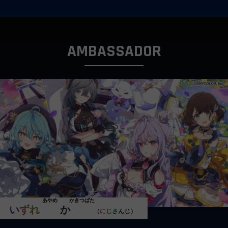
AMBASSADOR
あやめ
かきつばた
いずれ
菖蒲
か
杜若
（にじさんじ）