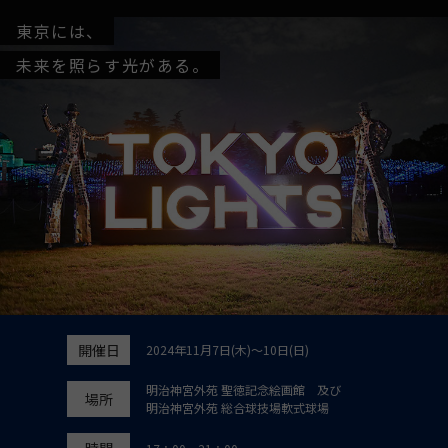
東京には、
未来を照らす光がある。
開催日
2024年11月7日(木)～10日(日)
明治神宮外苑 聖徳記念絵画館 及び
場所
明治神宮外苑 総合球技場軟式球場