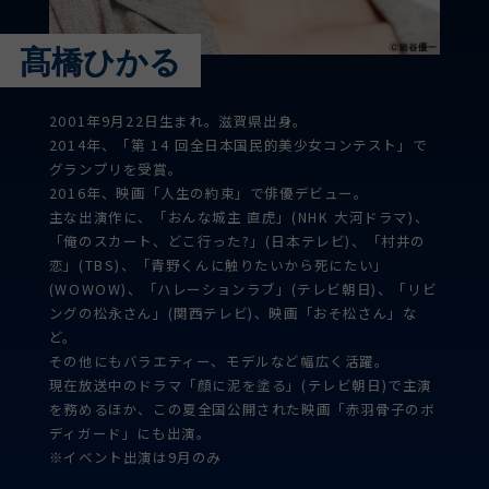
髙橋ひかる
2001年9月22日生まれ。滋賀県出身。
2014年、「第 14 回全日本国民的美少女コンテスト」で
グランプリを受賞。
2016年、映画「人生の約束」で俳優デビュー。
主な出演作に、「おんな城主 直虎」(NHK 大河ドラマ)、
「俺のスカート、どこ行った?」(日本テレビ)、「村井の
恋」(TBS)、「青野くんに触りたいから死にたい」
(WOWOW)、「ハレーションラブ」(テレビ朝日)、「リビ
ングの松永さん」(関西テレビ)、映画「おそ松さん」な
ど。
その他にもバラエティー、モデルなど幅広く活躍。
現在放送中のドラマ「顔に泥を塗る」(テレビ朝日)で主演
を務めるほか、この夏全国公開された映画「赤羽骨子のボ
ディガード」にも出演。
※イベント出演は9月のみ