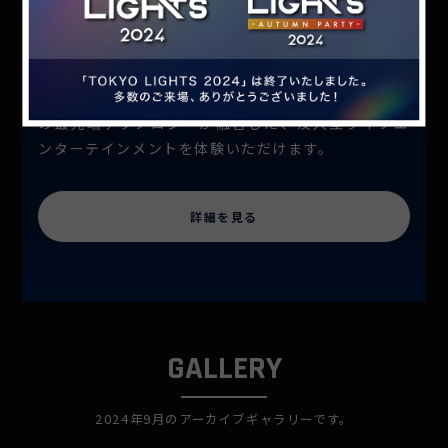
大仁氏総合演出のもと、日本を代表するクリエイタ
ーたちがTOKYOに結集。非日常感にあふれた壮大な
光の世界を創り上げます。
光のアートと、映像や音楽、パフォーマー、AIなど
の最先端テクノロジーが融合した、没入型ライブエ
ンターテインメントを体験いただけます。
詳細を見る
GALLERY
2024年9月のアーカイブギャラリーです。