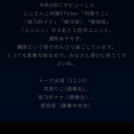
今年6月にデビューした
にじさんじ所属VTuber「司賀りこ」
「珠乃井ナナ」「綺沙良」「梢桃音」
「ルンルン」の４名と１匹のユニット。
通称あやかき。
蘭阜という街でのんびり過ごしています。
とっても素敵な街なので、みなさん遊びに来てくだ
さいね。
トーク出演（11/10）：
司賀りこ(画像右)、
珠乃井ナナ（画像左）、
梢桃音（画像中央右）